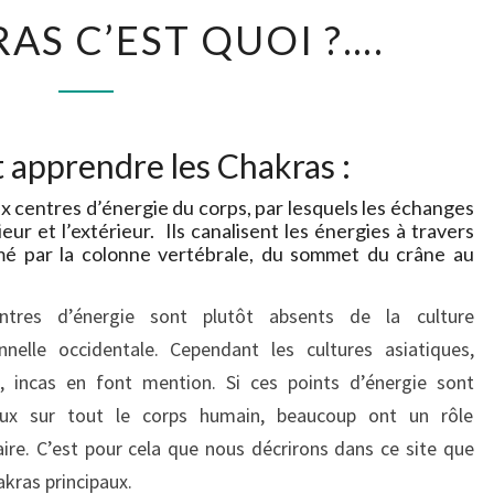
LES
AS C’EST QUOI ?….
CHAKRAS
C’EST
QUOI
?….
 apprendre les Chakras :
entres d’énergie du corps, par lesquels les échanges
ieur et l’extérieur.
Ils canalisent les énergies à travers
rmé par la colonne vertébrale, du sommet du crâne au
ntres d’énergie sont plutôt absents de la culture
onnelle occidentale. Cependant les cultures asiatiques,
, incas en font mention. Si ces points d’énergie sont
ux sur tout le corps humain, beaucoup ont un rôle
ire. C’est pour cela que nous décrirons dans ce site que
akras principaux.