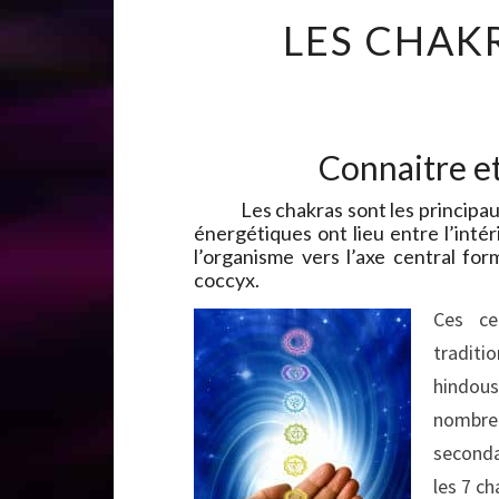
LES CHAKR
Connaitre et
Les chakras sont les principaux c
énergétiques ont lieu entre l’intér
l’organisme vers l’axe central fo
coccyx.
Ces ce
traditi
hindous
nombre
seconda
les 7 ch